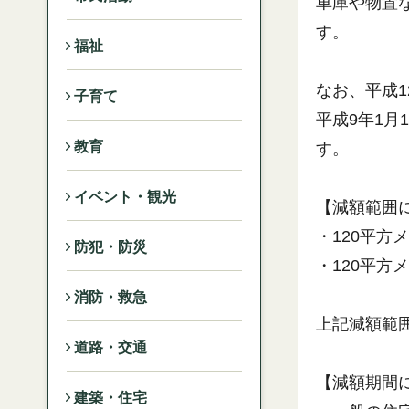
車庫や物置
す。
福祉
なお、平成1
子育て
平成9年1月
教育
す。
イベント・観光
【減額範囲
・120平
防犯・防災
・120平方
消防・救急
上記減額範
道路・交通
【減額期間
建築・住宅