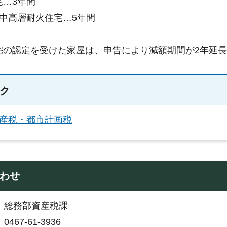
宅…3年間
の中高層耐火住宅…5年間
宅の認定を受けた家屋は、申告により減額期間が2年延
ク
産税・都市計画税
わせ
：総務部資産税課
467-61-3936