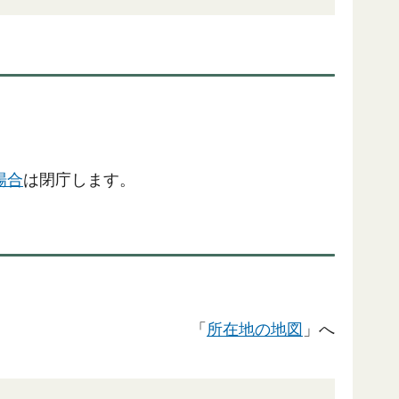
）
場合
は閉庁します。
「
所在地の地図
」へ