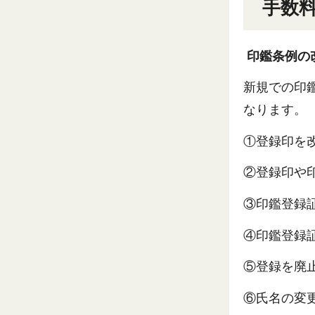
手数
印鑑条例の
新規での印
なります。
①登録印を
②登録印や
③印鑑登録
④印鑑登録
⑤登録を廃
⑥氏名の変