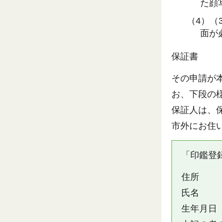
た顔
（4）（
面が
保証書
その申請が
お、下段の
保証人は、
市外にお住
「印鑑登
住所
生年月日