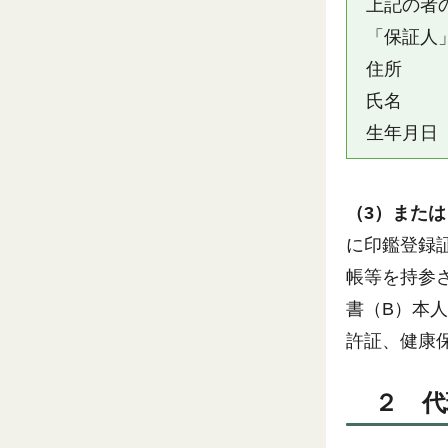
上記の者
「保証人
住所
生年月日
（3）また
に印鑑登録
帳等を持参
書（B）本
許証、健康
２ 代