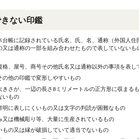
できない印鑑
本台帳に記録されている氏名、氏、名、通称（外国人住
の又は通称の一部を組み合わせたもので表していないも
資格、屋号、商号その他氏名又は通称以外の事項を表し
その他の印鑑で変形しやすいもの
大きさが、一辺の長さ8ミリメートルの正方形に収まるも
ないもの
鮮明に表しにくいもの又は文字の判読が困難なもの
み又は機械彫り等、大量に生産されているもの
いもの又は縁が破損していて適当でないもの