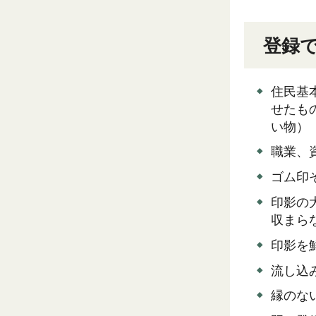
登録
住民基
せたも
い物）
職業、
ゴム印
印影の
収まら
印影を
流し込
縁のな