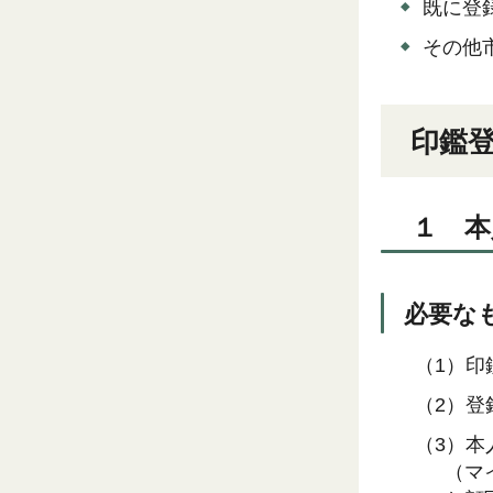
既に登
その他
印鑑
１ 本
必要な
（1）印
（2）登
（3）本
（マ