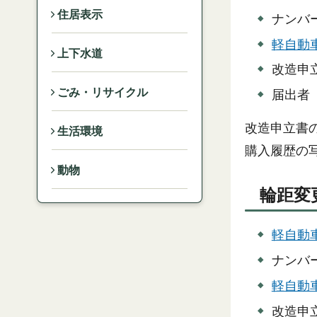
住居表示
ナンバ
軽自動
上下水道
改造申
ごみ・リサイクル
届出者
改造申立書
生活環境
購入履歴の
動物
輪距変
軽自動
ナンバ
軽自動
改造申