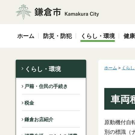
鎌倉市
ホーム
防災・防犯
くらし・環境
健康
ホーム
>
くらし
くらし・環境
戸籍・住民の手続き
車両
税金
鎌倉お店紹介
原動機付自
別の標識（