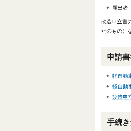
届出者
改造申立書
たのもの）
申請書
軽自動
軽自動
改造申立
手続き