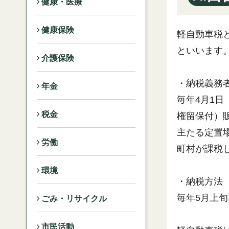
健康・医療
健康保険
軽自動車税
といいます
介護保険
・納税義務
年金
毎年4月1
税金
権留保付）
主たる定置
労働
町村が課税
環境
・納税方法
毎年5月上
ごみ・リサイクル
市民活動