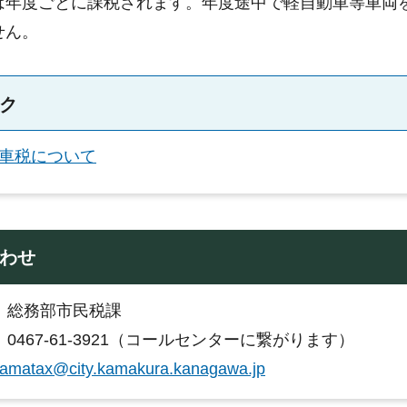
は年度ごとに課税されます。年度途中で軽自動車等車両
せん。
ク
車税について
わせ
：総務部市民税課
0467-61-3921（コールセンターに繋がります）
amatax@city.kamakura.kanagawa.jp