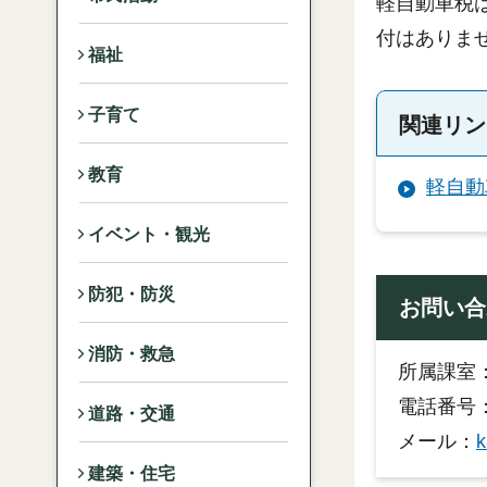
軽自動車税
付はありま
福祉
子育て
関連リン
教育
軽自動
イベント・観光
防犯・防災
お問い合
消防・救急
所属課室
電話番号：
道路・交通
メール：
k
建築・住宅