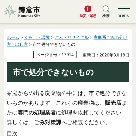
鎌倉市
menu
防災・緊急
検索
ホーム
>
くらし・環境
>
ごみ・リサイクル
>
家庭系ごみの分け
方・出し方
> 市で処分できないもの
ページ番号：17914
更新日：2026年3月18日
市で処分できないもの
家庭からの出る廃棄物の中には、市で処分できな
いものがあります。これらの廃棄物は、
販売店
ま
たは
専門の処理業者
に処理を依頼してください。
詳しくは、
ごみ対策課
へご相談ください。
目次