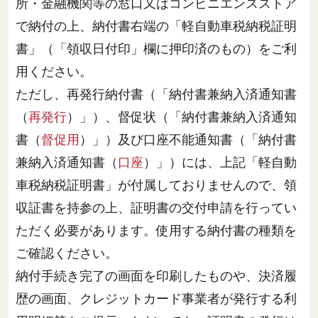
所・金融機関等の窓口又はコンビニエンスストア
で納付の上、納付書右端の「軽自動車税納税証明
書」（「領収日付印」欄に押印済のもの）をご利
用ください。
ただし、再発行納付書（「納付書兼納入済通知書
（
再発行
）」）、督促状（「納付書兼納入済通知
書（
督促用
）」）及び口座不能通知書（「納付書
兼納入済通知書（
口座
）」）には、上記「軽自動
車税納税証明書」が付属しておりませんので、領
収証書を持参の上、証明書の交付申請を行ってい
ただく必要があります。使用する納付書の種類を
ご確認ください。
納付手続き完了の画面を印刷したものや、決済履
歴の画面、クレジットカード事業者が発行する利