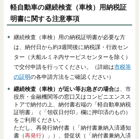
軽自動車の継続検査（車検）用納税証
明書に関する注意事項
継続検査（車検）用の納税証明書が必要な方
は、納付日から約3週間後に納税課・行政セン
ター（大船ルミネ内サービスセンターを除く）
で交付申請を行ってください。（詳細は
市税等
の証明
の各申請方法をご確認ください）
継続検査（車検）が近い等お急ぎの場合
は、市
役所・金融機関等の窓口又はコンビニエンスス
トアで納付の上、納付書右端の「軽自動車納税
証明書」（「領収日付印」欄に押印済のもの）
をご利用ください。
ただし、再発行納付書（「納付書兼納入済通知
書（
再発行
）」）、督促状（「納付書兼納入済