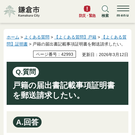
鎌倉市
menu
防災・緊急
検索
ホーム
>
よくある質問
>
【よくある質問】戸籍
>
【よくある質
問】証明書
> 戸籍の届出書記載事項証明書を郵送請求したい。
ページ番号：42993
更新日：2026年3月12日
Q.質問
戸籍の届出書記載事項証明書
を郵送請求したい。
A.回答