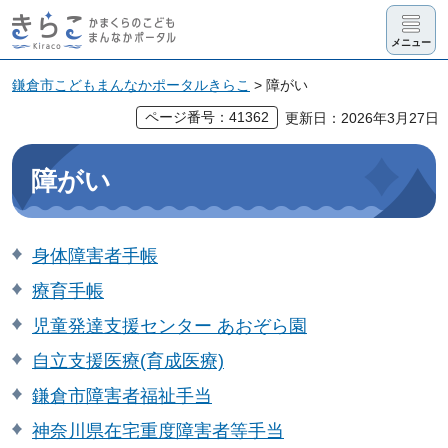
きらこ かま
メニュー
くらのこど
も まんなか
鎌倉市こどもまんなかポータルきらこ
> 障がい
ポータル
ページ番号：41362
更新日：2026年3月27日
障がい
身体障害者手帳
療育手帳
児童発達支援センター あおぞら園
自立支援医療(育成医療)
鎌倉市障害者福祉手当
神奈川県在宅重度障害者等手当